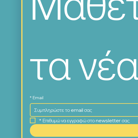
Μάθετ
τα νέα
*
Email
*
Επιθυμώ να εγγραφώ στο newsletter σας