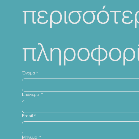
περισσότερ
πληροφορί
Όνομα
*
Επώνυμο
*
Email
*
Μήνυμα
*