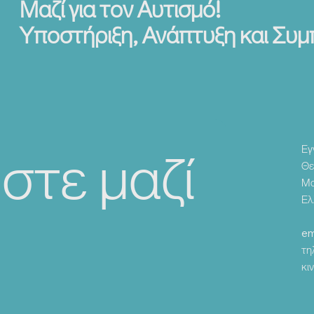
Μαζί για τον Αυτισμό!
Υποστήριξη, Ανάπτυξη και Συ
στε μαζί 
Εγ
Θε
Μα
Ελ
em
τη
κι