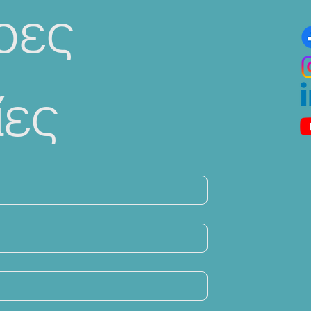
ες 
ες