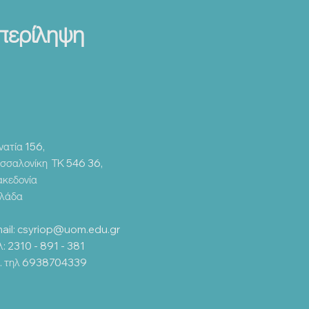
μπερίληψη
νατία 156,
σσαλονίκη ΤΚ 546 36,
κεδονία
λάδα
ail:
csyriop@uom.edu.gr
λ: 2310 - 891 - 381
ν. τηλ 6938704339