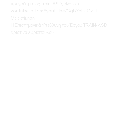
προγράμματος Train-ASD, είναι στο
youtube:
https://youtu.be/GgbXxLUOZJE
Με εκτίμηση
Η Επιστημονικά Υπεύθυνη του Έργου TRAIN-ASD
Χριστίνα Συριοπούλου