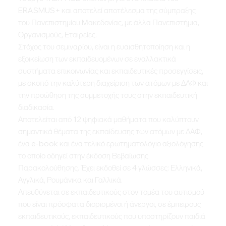
ERASMUS+ και αποτελεί αποτέλεσμα της σύμπραξης
του Πανεπιστημίου Μακεδονίας, με άλλα Πανεπιστήμια,
Οργανισμούς, Εταιρείες.
Στόχος του σεμιναρίου, είναι η ευαισθητοποίηση και η
εξοικείωση των εκπαιδευομένων σε εναλλακτικά
συστήματα επικοινωνίας και εκπαιδευτικές προσεγγίσεις,
με σκοπό την καλύτερη διαχείριση των ατόμων με ΔΑΦ και
την προώθηση της συμμετοχής τους στην εκπαιδευτική
διαδικασία.
Αποτελείται από 12 ψηφιακά μαθήματα που καλύπτουν
σημαντικά θέματα της εκπαίδευσης των ατόμων με ΔΑΦ,
ένα e-book και ένα τελικό ερωτηματολόγιο αξιολόγησης
το οποίο οδηγεί στην έκδοση Βεβαίωσης
Παρακολούθησης. Έχει εκδοθεί σε 4 γλώσσες: Ελληνικά,
Αγγλικά, Ρουμάνικα και Γαλλικά.
Απευθύνεται σε εκπαιδευτικούς στον τομέα του αυτισμού
που είναι πρόσφατα διορισμένοι ή άνεργοι, σε έμπειρους
εκπαιδευτικούς, εκπαιδευτικούς που υποστηρίζουν παιδιά