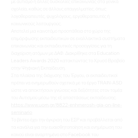
με αυτισμό ή άλλες δυσκολίες επικοινωνίας στα γενικά
σχολεία, καθώς σε άλλους επαγγελματίες, όπως
λογοθεραπευτές, ψυχολόγους, εργοθεραπευτές ή
κοινωνικούς λειτουργούς.
Αποτελεί μια καινοτόμο προσπάθεια στο χώρο της
επιμόρφωσης εκπαιδευτικών σε εναλλακτικά συστήματα
επικοινωνίας και εκπαιδευτικές προσεγγίσεις για τη
διαχείριση ατόμων με ΔΑΦ. Διακρίθηκε στα Education
Leaders Awards 2020 κατακτώντας το Χρυσό Βραβείο
στην Ψηφιακή Εκπαίδευση.
Στα πλαίσια της διάχυσης του Έργου, οι εκπαιδευτικοί
πρέπει να ενημερωθούν σχετικά με το έργο TRAIN-ASD
ώστε να αποκτήσουν γνώσεις και δεξιότητες στον τομέα
του Αυτισμού μέσω της εξ αποστάσεως εκπαίδευσης.
https://www.uom.gr/8822-enhmerosh-gia-on-line-
seminario
Το βίντεο έχει την έγκριση του ΕΣΡ και προβάλλεται από
τα κανάλια για την ευαισθητοποίηση και ενημέρωση του
κοινού είναι αναρτημένο στο Facebook του