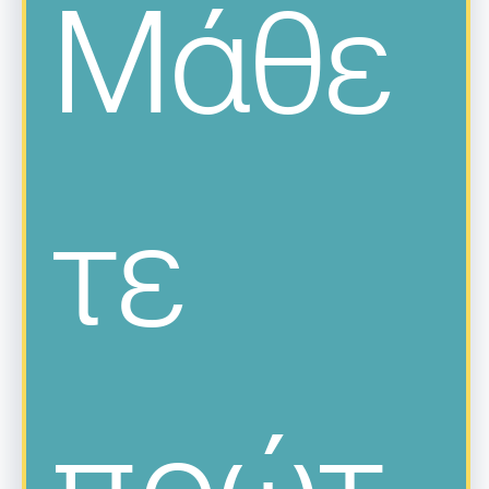
Μάθε
τε 
πρώτ