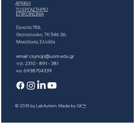
ΑΡΧΙΚΗ
ΤΟ ΕΡΓΑΣΤΗΡΙΟ
ΕΠΙΚΟΙΝΩΝΙΑ
Εγνατία 156,
Θεσσαλονίκη ΤΚ 546 36,
Μακεδονία, Ελλάδα
email:
csyriop@uom.edu.gr
τηλ: 2310 - 891 - 381
κιν: 6938704339
© 2035 by LabAutism. Made by GK
™