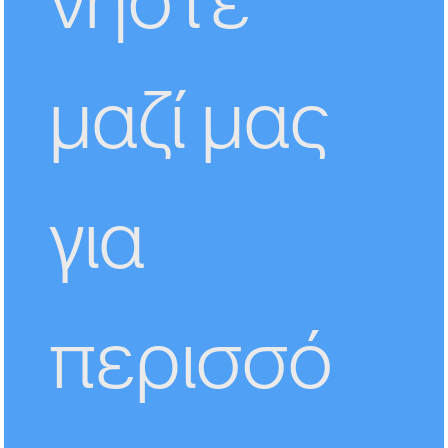
μαζί μας 
για 
περισσό