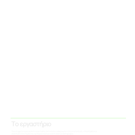
Το εργαστήριο
Ένα σύγχρονο ερευνητικό και εκπαιδευτικό κέντρο αφιερωμένο στην κατανόηση, υποστήριξη και
ανάπτυξη στον τομέα του αυτισμού και των αναπτυξιακών διαταραχών