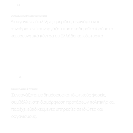
04
Επιστημονικές Εκδηλώσεις & Συνεργασίες
Διοργανώνει διαλέξεις, ημερίδες, σεμινάρια και
συνέδρια, ενώ συνεργάζεται με ακαδημαϊκά ιδρύματα
και ερευνητικά κέντρα σε Ελλάδα και εξωτερικό
05
Κοινωνική Δράση & Υπηρεσίες
Συνεργάζεται με δημόσιους και ιδιωτικούς φορείς,
συμβάλλει στη διαμόρφωση προτάσεων πολιτικής και
παρέχει εξειδικευμένες υπηρεσίες σε ιδιώτες και
οργανισμούς.