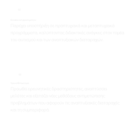
02
Εκπαιδευτική Δραστηριότητα
Παρέχει υποστήριξη σε προπτυχιακά και μεταπτυχιακά
προγράμματα, καλύπτοντας διδακτικές ανάγκες στον τομέα
του αυτισμού και των αναπτυξιακών διαταραχών.
03
Έρευνα & Καινοτομία
Προωθεί ερευνητικές δραστηριότητες, αναπτύσσει
μελέτες και εξετάζει νέες μεθόδους αντιμετώπισης
προβλημάτων που αφορούν τις αναπτυξιακές διαταραχές
και τη συμπεριφορά.