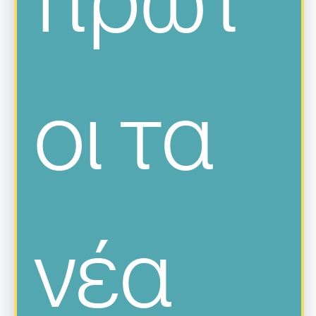
οι τα 
νέα 