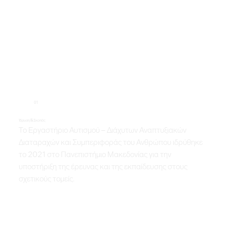
01
Ίδρυση & Σκοπός
Το Εργαστήριο Αυτισμού – Διάχυτων Αναπτυξιακών
Διαταραχών και Συμπεριφοράς του Ανθρώπου ιδρύθηκε
το 2021 στο Πανεπιστήμιο Μακεδονίας για την
υποστήριξη της έρευνας και της εκπαίδευσης στους
σχετικούς τομείς.