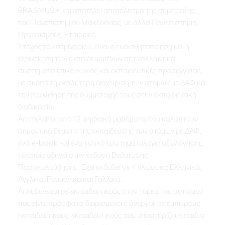
ERASMUS+ και αποτελεί αποτέλεσμα της σύμπραξης
του Πανεπιστημίου Μακεδονίας, με άλλα Πανεπιστήμια,
Οργανισμούς, Εταιρείες.
Στόχος του σεμιναρίου, είναι η ευαισθητοποίηση και η
εξοικείωση των εκπαιδευομένων σε εναλλακτικά
συστήματα επικοινωνίας και εκπαιδευτικές προσεγγίσεις,
με σκοπό την καλύτερη διαχείριση των ατόμων με ΔΑΦ και
την προώθηση της συμμετοχής τους στην εκπαιδευτική
διαδικασία.
Αποτελείται από 12 ψηφιακά μαθήματα που καλύπτουν
σημαντικά θέματα της εκπαίδευσης των ατόμων με ΔΑΦ,
ένα e-book και ένα τελικό ερωτηματολόγιο αξιολόγησης
το οποίο οδηγεί στην έκδοση Βεβαίωσης
Παρακολούθησης. Έχει εκδοθεί σε 4 γλώσσες: Ελληνικά,
Αγγλικά, Ρουμάνικα και Γαλλικά.
Απευθύνεται σε εκπαιδευτικούς στον τομέα του αυτισμού
που είναι πρόσφατα διορισμένοι ή άνεργοι, σε έμπειρους
εκπαιδευτικούς, εκπαιδευτικούς που υποστηρίζουν παιδιά