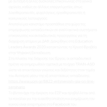
με αυτισμό ή άλλες δυσκολίες επικοινωνίας στα γενικά
σχολεία, καθώς σε άλλους επαγγελματίες, όπως
λογοθεραπευτές, ψυχολόγους, εργοθεραπευτές ή
κοινωνικούς λειτουργούς.
Αποτελεί μια καινοτόμο προσπάθεια στο χώρο της
επιμόρφωσης εκπαιδευτικών σε εναλλακτικά συστήματα
επικοινωνίας και εκπαιδευτικές προσεγγίσεις για τη
διαχείριση ατόμων με ΔΑΦ. Διακρίθηκε στα Education
Leaders Awards 2020 κατακτώντας το Χρυσό Βραβείο
στην Ψηφιακή Εκπαίδευση.
Στα πλαίσια της διάχυσης του Έργου, οι εκπαιδευτικοί
πρέπει να ενημερωθούν σχετικά με το έργο TRAIN-ASD
ώστε να αποκτήσουν γνώσεις και δεξιότητες στον τομέα
του Αυτισμού μέσω της εξ αποστάσεως εκπαίδευσης.
https://www.uom.gr/8822-enhmerosh-gia-on-line-
seminario
Το βίντεο έχει την έγκριση του ΕΣΡ και προβάλλεται από
τα κανάλια για την ευαισθητοποίηση και ενημέρωση του
κοινού είναι αναρτημένο στο Facebook του