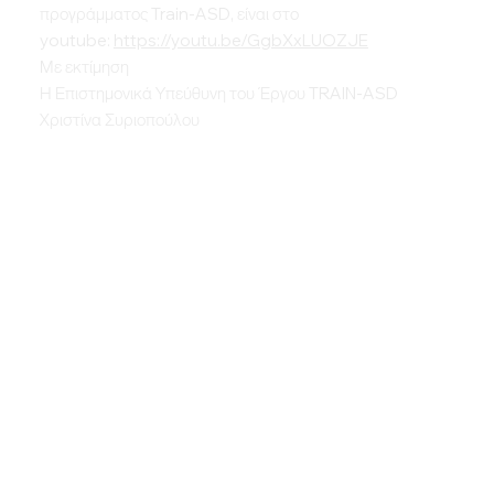
προγράμματος Train-ASD, είναι στο
youtube:
https://youtu.be/GgbXxLUOZJE
Με εκτίμηση
Η Επιστημονικά Υπεύθυνη του Έργου TRAIN-ASD
Χριστίνα Συριοπούλου